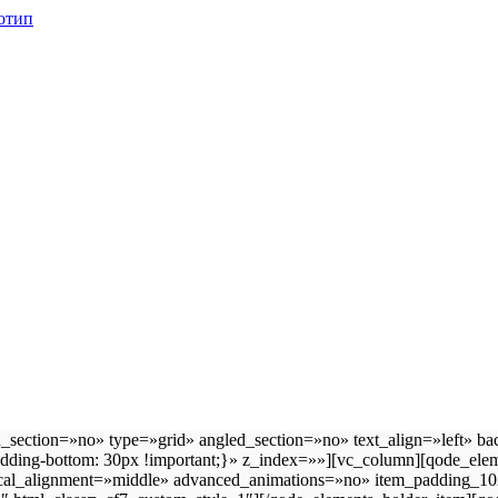
section=»no» type=»grid» angled_section=»no» text_align=»left» ba
adding-bottom: 30px !important;}» z_index=»»][vc_column][qode_el
tical_alignment=»middle» advanced_animations=»no» item_padding