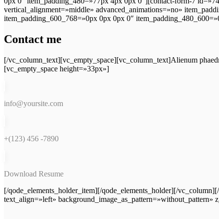
0px 0″ item_padding_480=»77px 4px 0px 0″][contact-form-7 id=»74
vertical_alignment=»middle» advanced_animations=»no» item_pa
item_padding_600_768=»0px 0px 0px 0″ item_padding_480_600=»0
Contact me
[/vc_column_text][vc_empty_space][vc_column_text]Alienum phaedrum to
[vc_empty_space height=»33px»]
info@yoursite.com
+(123) 456 -7890
Download Resume
[/qode_elements_holder_item][/qode_elements_holder][/vc_column]
text_align=»left» background_image_as_pattern=»without_pattern»