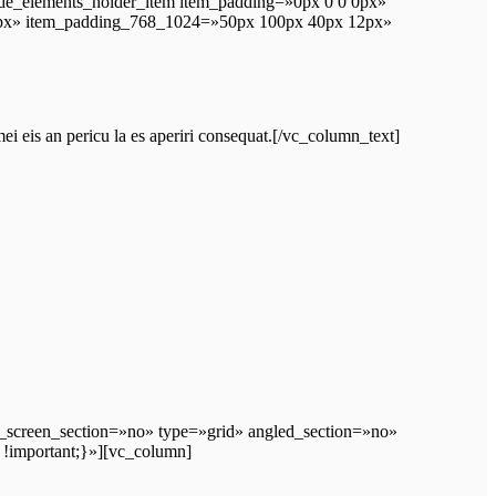
ode_elements_holder_item item_padding=»0px 0 0 0px»
0px» item_padding_768_1024=»50px 100px 40px 12px»
i eis an pericu la es aperiri consequat.[/vc_column_text]
_screen_section=»no» type=»grid» angled_section=»no»
!important;}»][vc_column]