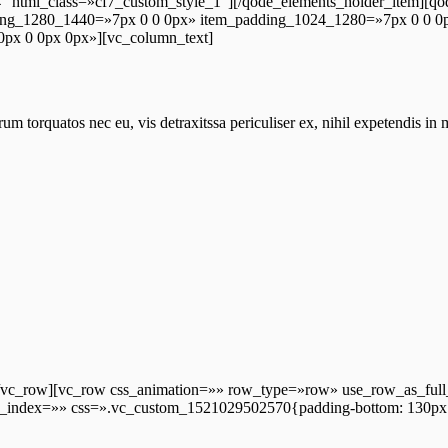
″ html_class=»cf7_custom_style_1″][/qode_elements_holder_item][q
dding_1280_1440=»7px 0 0 0px» item_padding_1024_1280=»7px 0 0 
px 0 0px 0px»][vc_column_text]
rquatos nec eu, vis detraxitssa periculiser ex, nihil expetendis in me
[/vc_row][vc_row css_animation=»» row_type=»row» use_row_as_full
 z_index=»» css=».vc_custom_1521029502570{padding-bottom: 130px 