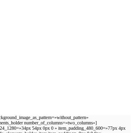
ckground_image_as_pattern=»without_pattern»
ements_holder number_of_columns=»two_columns»]
_1024_1280=»34px 54px 0px 0 » item_padding_480_600=»77px 4px