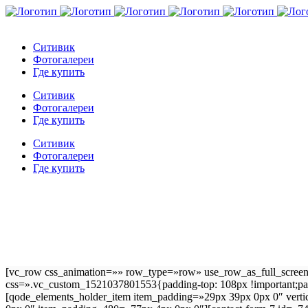
Ситивик
Фотогалереи
Где купить
Ситивик
Фотогалереи
Где купить
Ситивик
Фотогалереи
Где купить
[vc_row css_animation=»» row_type=»row» use_row_as_full_screen_
css=».vc_custom_1521037801553{padding-top: 108px !important;p
Contact Us
[qode_elements_holder_item item_padding=»29px 39px 0px 0″ ver